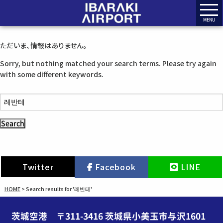
MENU
ただいま、情報はありません。
Sorry, but nothing matched your search terms. Please try again
with some different keywords.
S
e
a
r
c
h
Twitter
Facebook
LINE
f
o
HOME
>
Search results for '레반테'
r
:
茨城空港 〒311-3416 茨城県小美玉市与沢1601