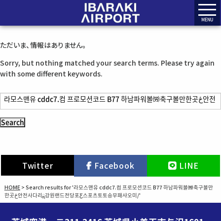
MENU
ただいま、情報はありません。
Sorry, but nothing matched your search terms. Please try again
with some different keywords.
S
e
a
r
c
h
Twitter
Facebook
LINE
f
o
HOME
>
Search results for '라모스맨유 cddc7.컴 프로모션코드 B77 하남파워볼㈸축구볼만
r
한곳ځ안전사다리ྶ강원랜드전당포Ƹ스포츠토토승무패샤오미/'
: