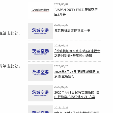
2024/03/07
「JAPAN DUTY FREE 茨城空港
店」开幕
2023/10/20
关於免税店暂停营业一事
请单击此处。
2023/07/31
「茨城机场⇔东京车站」高速巴士
之新时刻表・开放预约通知
请单击此处。
2023/03/25
2023年3月26日(日)茨城机场-东
京线 重新运行
2020/02/20
2020年4月1日起将实施新的「自
由行旅客机场联外交通」方案
2019/12/26
“南京-茨城” 连续包机航班运行