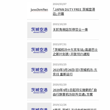
2024/03/07
「JAPAN DUTY FREE 茨城空港
店」开幕
2023/10/20
关於免税店暂停营业一事
2023/07/31
「茨城机场⇔东京车站」高速巴士
之新时刻表・开放预约通知
2023/03/25
2023年3月26日(日)茨城机场-东
京线 重新运行
2020/02/20
2020年4月1日起将实施新的「自
由行旅客机场联外交通」方案
2019/12/26
“南京-茨城” 连续包机航班运行