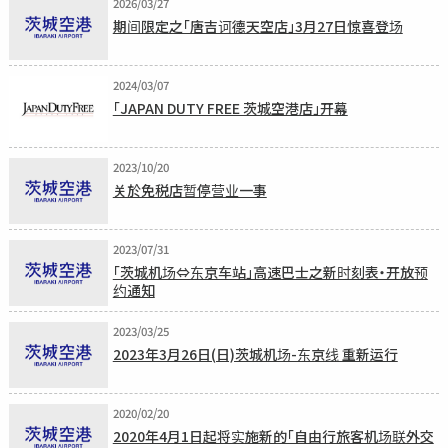
2026/03/27
期间限定之「唐吉诃德天空店」3月27日惊喜登场
2024/03/07
「JAPAN DUTY FREE 茨城空港店」开幕
2023/10/20
关於免税店暂停营业一事
2023/07/31
「茨城机场⇔东京车站」高速巴士之新时刻表・开放预
约通知
2023/03/25
2023年3月26日(日)茨城机场-东京线 重新运行
2020/02/20
2020年4月1日起将实施新的「自由行旅客机场联外交