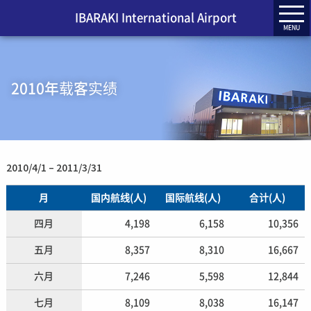
IBARAKI International Airport
MENU
2010年载客实绩
2010/4/1 – 2011/3/31
月
国内航线(人)
国际航线(人)
合计(人)
四月
4,198
6,158
10,356
五月
8,357
8,310
16,667
六月
7,246
5,598
12,844
七月
8,109
8,038
16,147