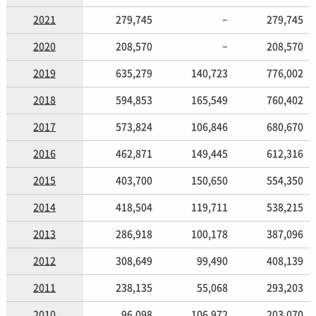
2021
279,745
–
279,745
2020
208,570
–
208,570
2019
635,279
140,723
776,002
2018
594,853
165,549
760,402
2017
573,824
106,846
680,670
2016
462,871
149,445
612,316
2015
403,700
150,650
554,350
2014
418,504
119,711
538,215
2013
286,918
100,178
387,096
2012
308,649
99,490
408,139
2011
238,135
55,068
293,203
2010
96,098
106,972
203,070