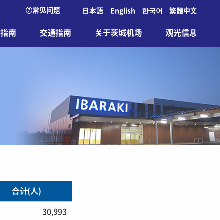
常见问题
日本語
English
한국어
繁體中文
施指南
交通指南
关于茨城机场
观光信息
合计(人)
30,993