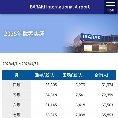
IBARAKI International Airport
MENU
2025年载客实绩
2025/4/1〜2026/3/31
月
国内航线(人)
国际航线(人)
合计(人)
四月
55,695
6,279
61,974
五月
64,818
7,541
72,359
六月
61,145
6,418
67,563
七月
58,815
7,038
65,853