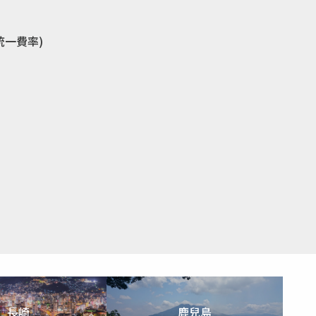
統一費率)
長崎
鹿兒島