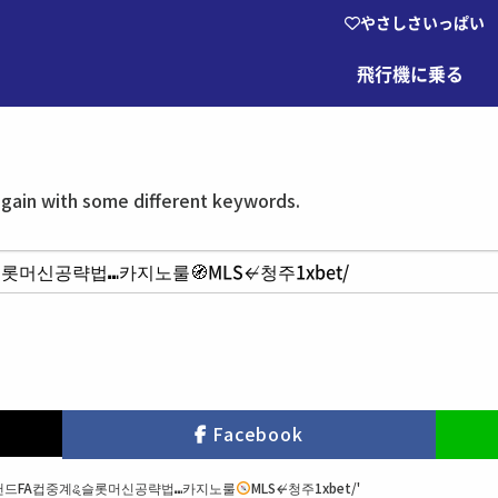
やさしさいっぱい
飛行機に乗る
again with some different keywords.
Facebook
77 잉글랜드FA컵중계ୡ슬롯머신공략법⑉카지노룰
MLS↚청주1xbet/'