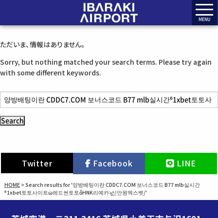
MENU
ただいま、情報はありません。
Sorry, but nothing matched your search terms. Please try again
with some different keywords.
S
e
a
r
c
h
Twitter
Facebook
LINE
f
o
HOME
>
Search results for '양방배팅이란 CDDC7.COM 보너스코드 B77 mlb실시간
r
⁶1xbet토토사이트ώ레드썬토토ỗHNK리예카ৡ신안원엑스벳/'
: