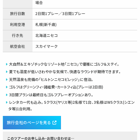
場合
旅行日数
2日間1プレー／3日間1プレー
利用空港
札幌(新千歳)
行き先
北海道ニセコ
航空会社
スカイマーク
大自然＆エキゾチックなリゾート地「ニセコ」で優雅にゴルフ＆ステイ。
夏でも湿度が低いさわやかな気候で、快適なラウンドが期待できます。
天然温泉も完備の「ヒルトンニセコビレッジ」に宿泊。
ゴルフはグリーンフィ・諸経費・カートフィ込(プレーは2日目)
3日間プランは最終日もゴルフプレーオプションあり。
レンタカー代も込み。Sクラス(ヤリス等)2名様で1台、3名様はWSクラス(シエン
タ等)1台利用。
旅行会社のページを見る
このツアーのお申し込み・お問い合わせは…