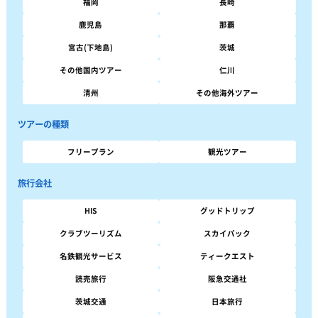
福岡
長崎
鹿児島
那覇
宮古(下地島)
茨城
その他国内ツアー
仁川
清州
その他海外ツアー
ツアーの種類
フリープラン
観光ツアー
旅行会社
HIS
グッドトリップ
クラブツーリズム
スカイパック
名鉄観光サービス
ティークエスト
読売旅行
阪急交通社
茨城交通
日本旅行