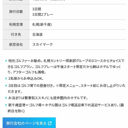
3日間
旅行日数
3日間2プレー
利用空港
札幌(新千歳)
行き先
北海道
航空会社
スカイマーク
地元ゴルファーお勧め。札幌カントリー倶楽部グループの3コースからチョイスで
きるゴルフプラン。ゴルフプレーは午後スタート限定だから朝はホテルでゆっく
り、アフターゴルフも満喫。
2名様からお申込みOK。
2日目はゴルフ場での昼食付き。※限定メニュー、スタート前にお召し上がりいた
だきます。
お泊まりは繁華街ススキノにも徒歩圏内のホテルです。
新千歳空港＝ゴルフ場＝ホテル間はゴルフ場送迎車での送迎サービスあり。(最
終日を除く)
旅行会社のページを見る