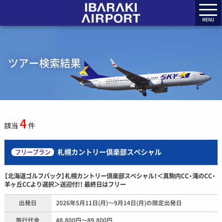
MENU
ツアー検索結果
4
該当
件
札幌カントリー倶楽部スペシャル
フリープラン
【北海道ゴルフパック】札幌カントリー倶楽部スペシャル！＜真駒内CC・滝のCC・
羊ヶ丘CCより選択＞送迎付!! 最終日はフリー
出発日
2026年5月11日(月)～9月14日(月)の限定出発日
旅行代金
48,800円～89,800円