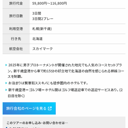
旅行代金
59,800円～116,800円
3日間
旅行日数
3日間2プレー
利用空港
札幌(新千歳)
行き先
北海道
航空会社
スカイマーク
2025年に男子プロトーナメントが開催された地元でも人気のコースセットプラ
ン。新千歳空港から車で約15分の好立地で北海道の自然を感じられる姉妹コー
スを制覇。
お泊まりは繁華街ススキノにも徒歩圏内のホテルです。
新千歳空港＝ゴルフ場＝ホテル間はゴルフ場送迎車での送迎サービスあり。(2
日目を除く)
旅行会社のページを見る
このツアーのお申し込み・お問い合わせは…