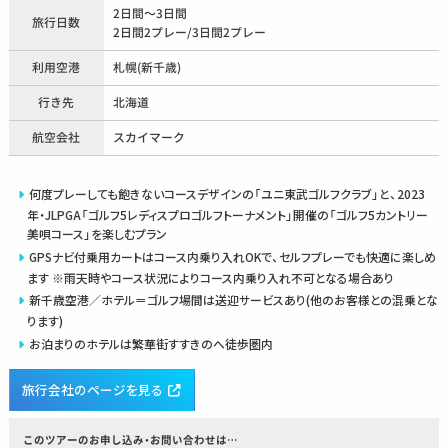
2日間〜3日間
旅行日数
2日間2プレー/3日間2プレー
利用空港
札幌(新千歳)
行き先
北海道
航空会社
スカイマーク
何度プレーしても飽きないコースデザインの「ユニ東武ゴルフクラブ」と、2023
年・JLPGA「ゴルフ5レディスプロゴルフトーナメント」開催の「ゴルフ5カントリー
美唄コース」を楽しむプラン
GPSナビ付乗用カートはコース内乗り入れOKで、セルフプレーでも快適に楽しめ
ます ※雨天時やコース状況によりコース内乗り入れ不可となる場合あり
新千歳空港／ホテル＝ゴルフ場間は送迎サービスあり(他のお客様との混乗とな
ります)
お泊まりのホテルは繁華街すすきのへ徒歩圏内
旅行会社のページを見る
このツアーのお申し込み・お問い合わせは…