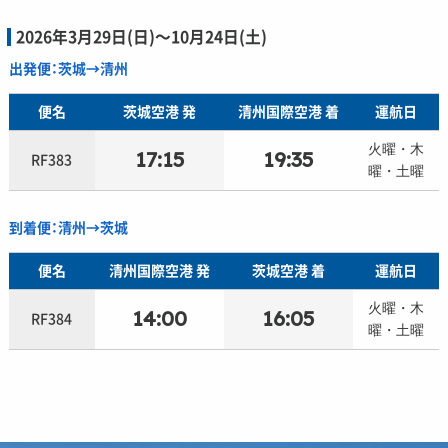
2026年3月29日(日)〜10月24日(土)
出発便：茨城→清州
便名
茨城空港 発
清州国際空港 着
運航日
火曜・木
17:15
19:35
RF383
曜・土曜
到着便：清州→茨城
便名
清州国際空港 発
茨城空港 着
運航日
火曜・木
14:00
16:05
RF384
曜・土曜