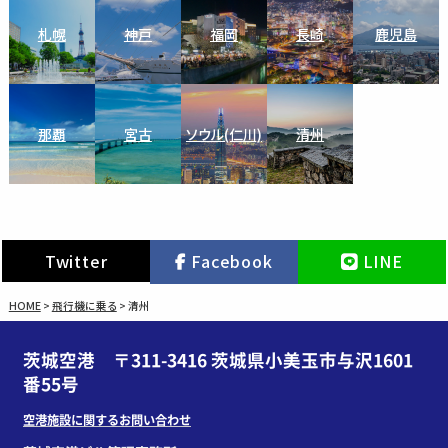
札幌
神戸
福岡
長崎
鹿児島
那覇
宮古
ソウル(仁川)
清州
Twitter
Facebook
LINE
HOME
>
飛行機に乗る
>
清州
茨城空港 〒311-3416 茨城県小美玉市与沢1601
番55号
空港施設に関するお問い合わせ