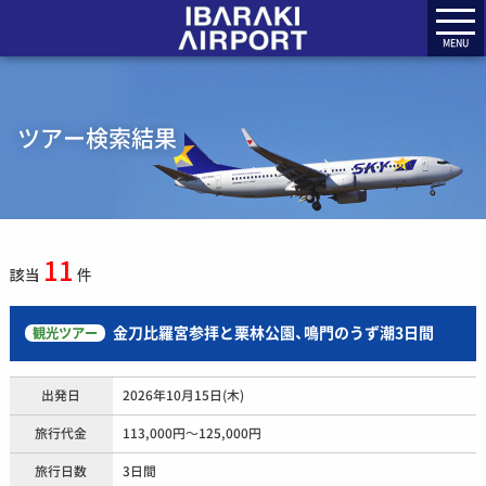
MENU
ツアー検索結果
11
該当
件
金刀比羅宮参拝と栗林公園、鳴門のうず潮3日間
観光ツアー
出発日
2026年10月15日(木)
旅行代金
113,000円～125,000円
旅行日数
3日間