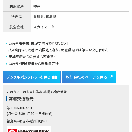
利用空港
神戸
行き先
香川県、徳島県
航空会社
スカイマーク
いわき市発着：茨城空港まで往復バス付
バス乗降はいわき市内限定となり、茨城県内では停車いたしません
茨城空港からの参加も可能です
いわき・茨城空港から添乗員同行
デジタルパンフレットを見る
旅行会社のページを見る
このツアーのお申し込み・お問い合わせは…
常磐交通観光
0246-88-7781
(月～金 9:30-17:30 土日祝休業)
福島県いわき市明治団地4-1