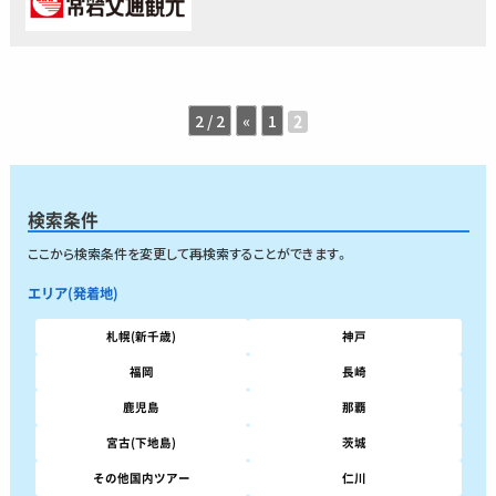
2 / 2
«
1
2
検索条件
ここから検索条件を変更して再検索することができます。
エリア(発着地)
札幌(新千歳)
神戸
福岡
長崎
鹿児島
那覇
宮古(下地島)
茨城
その他国内ツアー
仁川