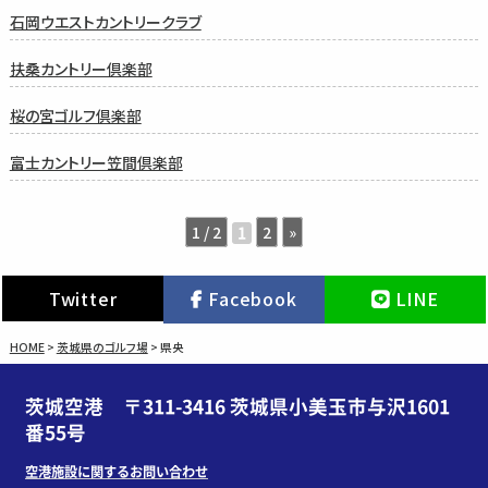
石岡ウエストカントリークラブ
扶桑カントリー倶楽部
桜の宮ゴルフ倶楽部
富士カントリー笠間倶楽部
1 / 2
2
»
1
Twitter
Facebook
LINE
HOME
>
茨城県のゴルフ場
>
県央
茨城空港 〒311-3416 茨城県小美玉市与沢1601
番55号
空港施設に関するお問い合わせ