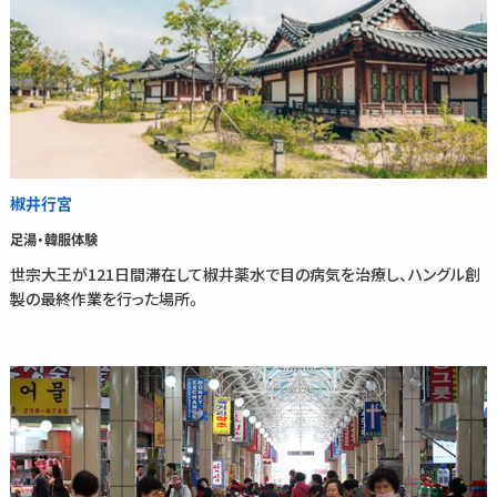
椒井行宮
足湯・韓服体験
世宗大王が121日間滞在して椒井薬水で目の病気を治療し、ハングル創
製の最終作業を行った場所。