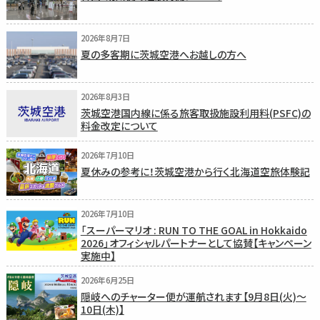
2026年8月7日
夏の多客期に茨城空港へお越しの方へ
2026年8月3日
茨城空港国内線に係る旅客取扱施設利用料(PSFC)の
料金改定について
2026年7月10日
夏休みの参考に！茨城空港から行く北海道空旅体験記
2026年7月10日
「スーパーマリオ : RUN TO THE GOAL in Hokkaido
2026」オフィシャルパートナーとして協賛【キャンペーン
実施中】
2026年6月25日
隠岐へのチャーター便が運航されます【9月8日(火)〜
10日(木)】