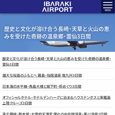
MENU
歴史と文化が溶け合う長崎・天草と火山の恵
みを受けた奇跡の温泉郷・雲仙3日間
歴史と文化が溶け合う長崎・天草と火山の恵みを受けた奇跡の温泉郷・
雲仙3日間
雄大な桜島のふもとへ 霧島・指宿温泉 南九州3日間
日本海の水平線・角島大橋と城下町・萩めぐり3日間
オフィシャルホテル・ホテルデンハーグに泊まるハウステンボスと軍艦島
上陸クルーズ3日間
高千穂峡・熊本城・太宰府天満宮 憧れの由布院温泉・黒川温泉3日間