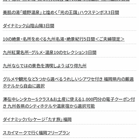
美肌の湯「嬉野温泉」と煌めく「光の王国」ハウステンボス3日間
ダイナミック山陰山陽3日間
10の絶景・名所をめぐる九州名湯・絶景紀行5日間＜ご夫婦限定＞
九州紅葉名所・グルメ・温泉10のセレクション3日間
九州ならではの景色を満喫しよう ばり得九州
グルメや観光など5つから選べるうれしいシアワセ付き 福岡県内の厳選
ホテルから自由に選択
滞在中レンタカーSクラス&お土産に使える1,000円分の電子クーポン付
き 九州各県のシティホテルや温泉宿から選択可能
ダイナミックパッケージ「たす旅」福岡
スカイマークで行く福岡フリープラン