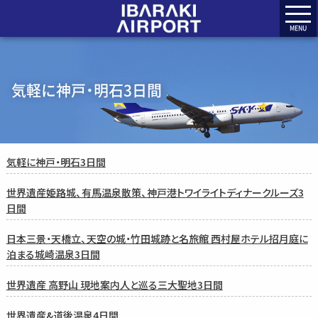
MENU
気軽に神戸・明石3日間
気軽に神戸・明石3日間
世界遺産姫路城、有馬温泉散策、神戸港トワイライトディナークルーズ3
日間
日本三景・天橋立、天空の城・竹田城跡と名旅館 西村屋ホテル招月庭に
泊まる城崎温泉3日間
世界遺産 高野山 現地案内人と巡る三大聖地3日間
世界遺産&道後温泉4日間