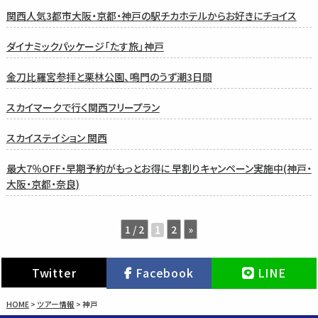
関西人気3都市大阪・京都・神戸の駅チカホテルからお好きにチョイス
ダイナミックパッケージ「たす旅」神戸
金刀比羅宮参拝と栗林公園、鳴門のうず潮3日間
スカイマークで行く関西フリープラン
スカイステイション 関西
最大7％OFF・早期予約がもっとお得に 早割りキャンペーン実施中(神戸・
大阪・京都・奈良)
1 / 2
2
»
1
Twitter
Facebook
LINE
HOME
>
ツアー情報
>
神戸