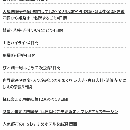
大塚国際美術館・鳴門うずしお・金刀比羅宮・姫路城・岡山後楽園・倉敷
四国から姫路まで名所まるごと4日間
越前・若狭・丹後いいとこどり4日間
山陰ハイライト4日間
飛騨路・伊勢4日間
びわ湖一周はじめての滋賀3日間
世界遺産や国宝・人気名所10カ所めぐり 東大寺・春日大社・法隆寺 いに
しえの奈良3日間
紅に染まる京都紅葉12景めぐり3日間
悠景と美饗の四国紀行4日間＜ご夫婦限定／プレミアムステージ＞
人気都市のHISおすすめホテルを厳選 関西