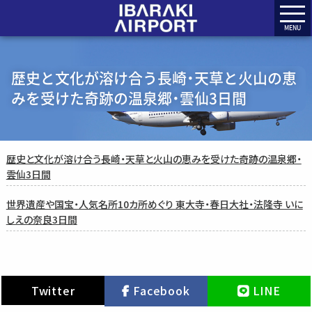
MENU
歴史と文化が溶け合う長崎・天草と火山の恵
みを受けた奇跡の温泉郷・雲仙3日間
歴史と文化が溶け合う長崎・天草と火山の恵みを受けた奇跡の温泉郷・
雲仙3日間
世界遺産や国宝・人気名所10カ所めぐり 東大寺・春日大社・法隆寺 いに
しえの奈良3日間
Twitter
Facebook
LINE