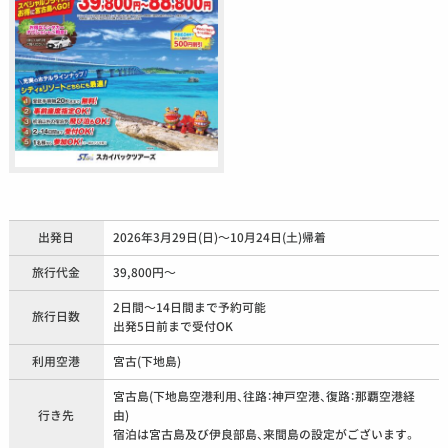
出発日
2026年3月29日(日)～10月24日(土)帰着
旅行代金
39,800円～
2日間～14日間まで予約可能
旅行日数
出発5日前まで受付OK
利用空港
宮古(下地島)
宮古島(下地島空港利用、往路：神戸空港、復路：那覇空港経
行き先
由)
宿泊は宮古島及び伊良部島、来間島の設定がございます。