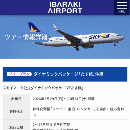
MENU
ツアー情報詳細
ダイナミックパッケージ「たす旅」沖縄
フリープラン
スカイマーク公式ダイナミックパッケージ「たす旅」
出発日
2026年3月29日(日)～10月24日(土)帰着
価格変動型「フライト・宿泊・レンタカー」を自由に組み合わ
旅行代金
せ
2～14日間まで予約可能
旅行日数