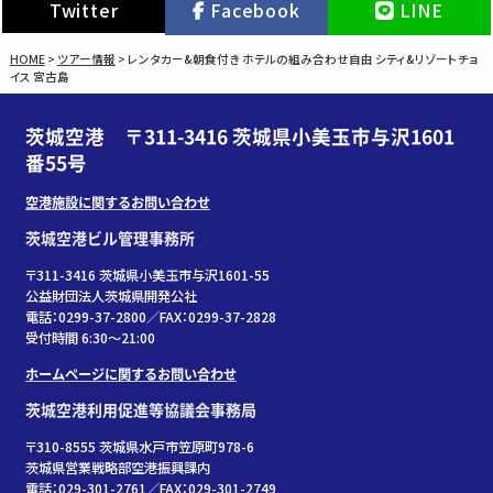
Twitter
Facebook
LINE
HOME
>
ツアー情報
>
レンタカー&朝食付き ホテルの組み合わせ自由 シティ&リゾートチョ
イス 宮古島
茨城空港 〒311-3416 茨城県小美玉市与沢1601
番55号
空港施設に関するお問い合わせ
茨城空港ビル管理事務所
〒311-3416 茨城県小美玉市与沢1601-55
公益財団法人茨城県開発公社
電話：0299-37-2800／FAX：0299-37-2828
受付時間 6:30〜21:00
ホームページに関するお問い合わせ
茨城空港利用促進等協議会事務局
〒310-8555 茨城県水戸市笠原町978-6
茨城県営業戦略部空港振興課内
電話：029-301-2761／FAX：029-301-2749