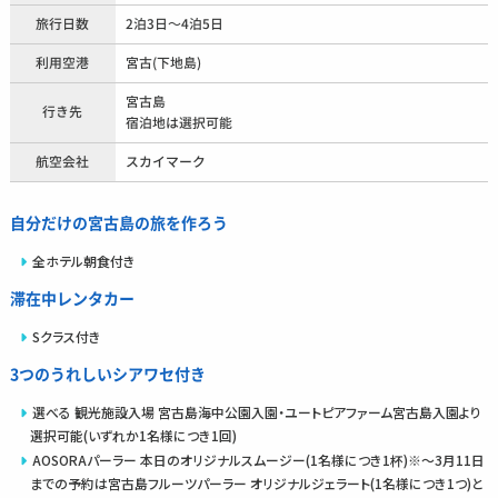
旅行日数
2泊3日～4泊5日
利用空港
宮古(下地島)
宮古島
行き先
宿泊地は選択可能
航空会社
スカイマーク
自分だけの宮古島の旅を作ろう
全ホテル朝食付き
滞在中レンタカー
Sクラス付き
3つのうれしいシアワセ付き
選べる 観光施設入場 宮古島海中公園入園・ユートピアファーム宮古島入園より
選択可能(いずれか1名様につき1回)
AOSORAパーラー 本日のオリジナルスムージー(1名様につき1杯)※～3月11日
までの予約は宮古島フルーツパーラー オリジナルジェラート(1名様につき1つ)と