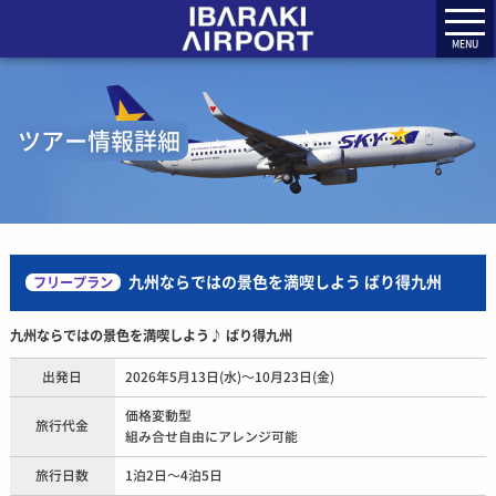
MENU
ツアー情報詳細
九州ならではの景色を満喫しよう ばり得九州
フリープラン
九州ならではの景色を満喫しよう♪ ばり得九州
出発日
2026年5月13日(水)～10月23日(金)
価格変動型
旅行代金
組み合せ自由にアレンジ可能
旅行日数
1泊2日～4泊5日