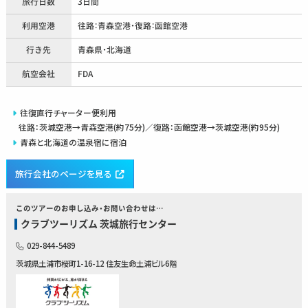
旅行日数
3日間
利用空港
往路：青森空港・復路：函館空港
行き先
青森県・北海道
航空会社
FDA
往復直行チャーター便利用
往路：茨城空港→青森空港(約75分)／復路：函館空港→茨城空港(約95分)
青森と北海道の温泉宿に宿泊
旅行会社のページを見る
このツアーのお申し込み・お問い合わせは…
クラブツーリズム 茨城旅行センター
029-844-5489
茨城県土浦市桜町1-16-12 住友生命土浦ビル6階