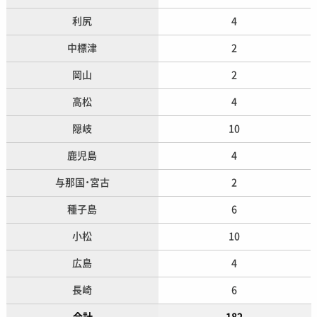
利尻
4
中標津
2
岡山
2
高松
4
隠岐
10
鹿児島
4
与那国・宮古
2
種子島
6
小松
10
広島
4
長崎
6
合計
182