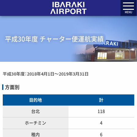
MENU
平成30年度 チャーター便運航実績
平成30年度：2018年4月1日〜2019年3月31日
方面別
目的地
計
台北
118
ホーチミン
4
稚内
6