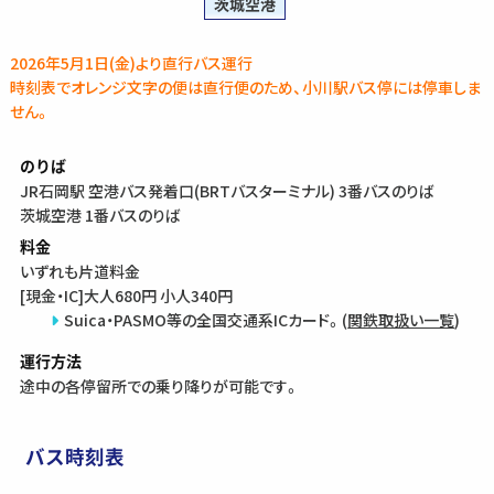
茨城空港
2026年5月1日(金)より直行バス運行
時刻表でオレンジ文字の便は直行便のため、小川駅バス停には停車しま
せん。
のりば
JR石岡駅 空港バス発着口(BRTバスターミナル) 3番バスのりば
茨城空港 1番バスのりば
料金
いずれも片道料金
[現金・IC]大人680円 小人340円
Suica・PASMO等の全国交通系ICカード。(
関鉄取扱い一覧
)
運行方法
途中の各停留所での乗り降りが可能です。
バス時刻表