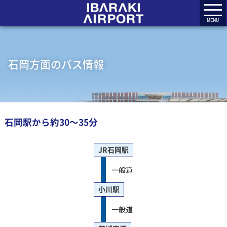
MENU
石岡方面のバス情報
石岡駅から約30〜35分
JR石岡駅
一般道
小川駅
一般道