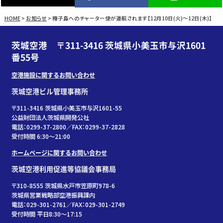
HOME
>
お知らせ
>
種子島へのチャーター便が運航されます【12月10日(火)～12日(木)】
茨城空港 〒311-3416 茨城県小美玉市与沢1601
番55号
空港施設に関するお問い合わせ
茨城空港ビル管理事務所
〒311-3416 茨城県小美玉市与沢1601-55
公益財団法人茨城県開発公社
電話：0299-37-2800／FAX：0299-37-2828
受付時間 6:30〜21:00
ホームページに関するお問い合わせ
茨城空港利用促進等協議会事務局
〒310-8555 茨城県水戸市笠原町978-6
茨城県営業戦略部空港振興課内
電話：029-301-2761／FAX：029-301-2749
受付時間 平日8:30～17:15