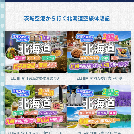
茨城空港から行く北海道空旅体験記
1日目：新千歳空港&夜景めぐり
2日目A：赤れんが庁舎〜小樽
2日目B：定山渓〜サッポロビール園
2日目C：旭川・富良野・美瑛