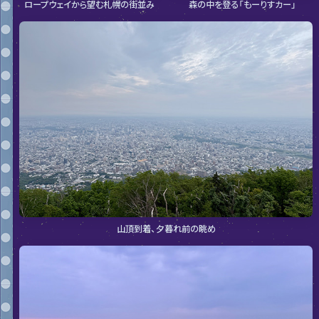
ロープウェイから望む札幌の街並み
森の中を登る「もーりすカー」
山頂到着、夕暮れ前の眺め