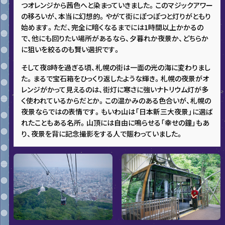
つオレンジから茜色へと染まっていきました。このマジックアワー
の移ろいが、本当に幻想的。やがて街にぽつぽつと灯りがともり
始めます。ただ、完全に暗くなるまでには1時間以上かかるの
で、他にも回りたい場所があるなら、夕暮れか夜景か、どちらか
に狙いを絞るのも賢い選択です。
そして夜8時を過ぎる頃、札幌の街は一面の光の海に変わりまし
た。まるで宝石箱をひっくり返したような輝き。札幌の夜景がオ
レンジがかって見えるのは、街灯に寒さに強いナトリウム灯が多
く使われているからだとか。この温かみのある色合いが、札幌の
夜景ならではの表情です。もいわ山は「日本新三大夜景」に選ば
れたこともある名所。山頂には自由に鳴らせる「幸せの鐘」もあ
り、夜景を背に記念撮影をする人で賑わっていました。