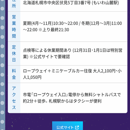
北海道札幌市中央区伏見5丁目3番7号 (もいわ山麓駅)
所
営
業
夏期(4月～11月)10:30～22:00 / 冬期(12月～3月)11:00
時
～22:00 ※上り最終21:30
間
定
点検等による休業期間あり (12月31日・1月1日は特別営
休
業) ※公式サイトで要確認
日
料
ロープウェイ＋ミニケーブルカー往復 大人2,100円・小
金
人1,050円
ア
ク
市電「ロープウェイ入口」電停から無料シャトルバスで
セ
約2分＋徒歩。札幌駅からはタクシーが便利
ス
公式サイト