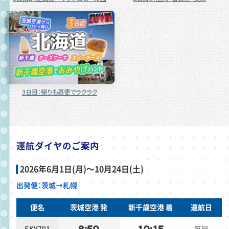
3日目：帰りも昼便でラクラク
運航ダイヤのご案内
2026年6月1日(月)〜10月24日(土)
出発便：茨城→札幌
便名
茨城空港 発
新千歳空港 着
運航日