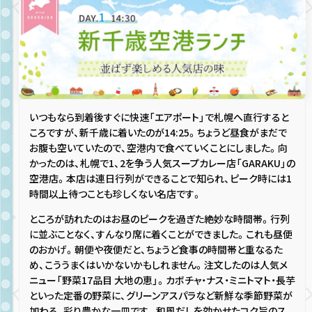
いつもなら到着後すぐに快速「エアポート」で札幌へ直行すると
ころですが、新千歳に着いたのが14:25。ちょうど昼食がまだで
お腹も空いていたので、空港内で食べていくことにしました。向
かったのは、札幌で1、2を争う人気スープカレー店「GARAKU」の
空港店。本店は連日行列ができることで知られ、ピーク時には1
時間以上待つことも珍しくない名店です。
ところが訪れたのはお昼のピークを過ぎた絶妙な時間帯。行列
に並ぶことなく、すんなり席に着くことができました。これも昼便
のおかげ。朝便や夜便だと、ちょうど食事の時間帯と重なるた
め、こううまくはいかないかもしれません。注文したのは人気メ
ニュー「野菜17品目 大地の恵」。カボチャ・ナス・ミニトマト・長芋
といった定番の野菜に、グリーンアスパラなど新鮮な季節野菜が
加わる、彩り豊かな一皿です。和風だしを効かせたコク旨のス