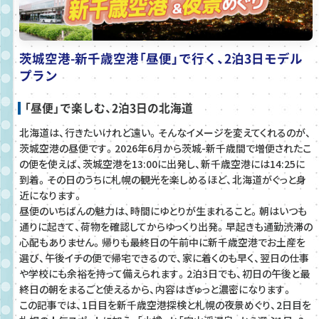
茨城空港-新千歳空港「昼便」で行く、2泊3日モデル
プラン
「昼便」で楽しむ、2泊3日の北海道
北海道は、行きたいけれど遠い。そんなイメージを変えてくれるのが、
茨城空港の昼便です。2026年6月から茨城-新千歳間で増便されたこ
の便を使えば、茨城空港を13:00に出発し、新千歳空港には14:25に
到着。その日のうちに札幌の観光を楽しめるほど、北海道がぐっと身
近になります。
昼便のいちばんの魅力は、時間にゆとりが生まれること。朝はいつも
通りに起きて、荷物を確認してからゆっくり出発。早起きも通勤渋滞の
心配もありません。帰りも最終日の午前中に新千歳空港でお土産を
選び、午後イチの便で帰宅できるので、家に着くのも早く、翌日の仕事
や学校にも余裕を持って備えられます。2泊3日でも、初日の午後と最
終日の朝をまるごと使えるから、内容はぎゅっと濃密になります。
この記事では、1日目を新千歳空港探検と札幌の夜景めぐり、2日目を