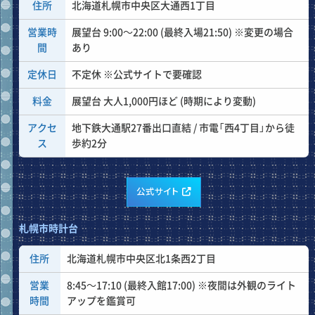
住所
北海道札幌市中央区大通西1丁目
営業時
展望台 9:00～22:00 (最終入場21:50) ※変更の場合
間
あり
定休日
不定休 ※公式サイトで要確認
料金
展望台 大人1,000円ほど (時期により変動)
アクセ
地下鉄大通駅27番出口直結 / 市電「西4丁目」から徒
ス
歩約2分
公式サイト
札幌市時計台
住所
北海道札幌市中央区北1条西2丁目
営業
8:45～17:10 (最終入館17:00) ※夜間は外観のライト
時間
アップを鑑賞可