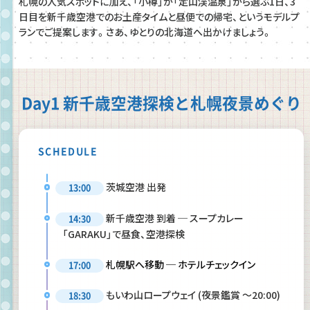
札幌の人気スポットに加え、「小樽」か「定山渓温泉」から選ぶ1日、3
日目を新千歳空港でのお土産タイムと昼便での帰宅、というモデルプ
ランでご提案します。さあ、ゆとりの北海道へ出かけましょう。
Day1 新千歳空港探検と札幌夜景めぐり
SCHEDULE
茨城空港 出発
13:00
新千歳空港 到着 ─ スープカレー
14:30
「GARAKU」で昼食、空港探検
札幌駅へ移動 ─ ホテルチェックイン
17:00
もいわ山ロープウェイ (夜景鑑賞 〜20:00)
18:30