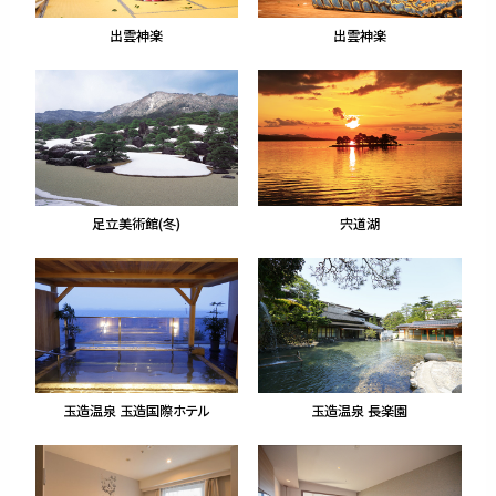
出雲神楽
出雲神楽
足立美術館(冬)
宍道湖
玉造温泉 玉造国際ホテル
玉造温泉 長楽園