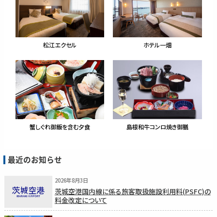
松江エクセル
ホテル一畑
蟹しぐれ御飯を含む夕食
島根和牛コンロ焼き御膳
最近のお知らせ
2026年8月3日
茨城空港国内線に係る旅客取扱施設利用料(PSFC)の
料金改定について