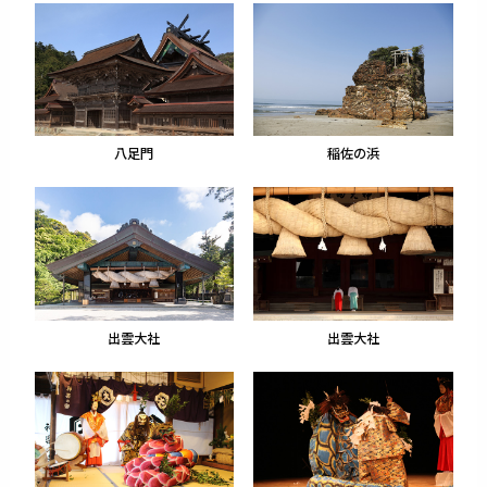
八足門
稲佐の浜
出雲大社
出雲大社