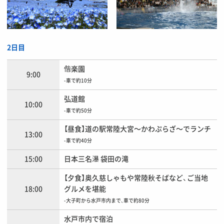
2日目
偕楽園
9:00
-車で約10分
弘道館
10:00
-車で約50分
【昼食】道の駅常陸大宮〜かわぷらざ〜でランチ
13:00
-車で約40分
15:00
日本三名瀑 袋田の滝
【夕食】奥久慈しゃもや常陸秋そばなど、ご当地
18:00
グルメを堪能
-大子町から水戸市内まで、車で約80分
水戸市内で宿泊