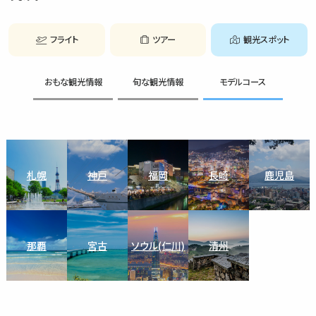
フライト
ツアー
観光スポット
おもな観光情報
旬な観光情報
モデルコース
札幌
神戸
福岡
長崎
鹿児島
那覇
宮古
ソウル(仁川)
清州