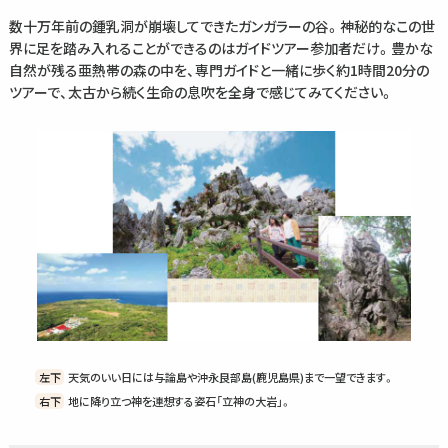
数十万年前の鍾乳洞が崩壊してできたガンガラーの谷。神秘的なこの世
界に足を踏み入れることができるのはガイドツアー参加者だけ。豊かな
自然が残る亜熱帯の森の中を、専門ガイドと一緒に歩く約1時間20分の
ツアーで、太古から続く生命の息吹を全身で感じてみてください。
左下
天気のいい日には与論島や沖永良部島(鹿児島県)まで一望できます。
右下
地に降り立つ神を連想する姿石「立神の大岩」。