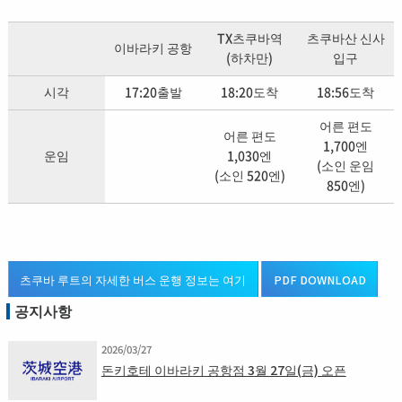
TX츠쿠바역
츠쿠바산 신사
이바라키 공항
(하차만)
입구
시각
17:20출발
18:20도착
18:56도착
어른 편도
어른 편도
1,700엔
운임
1,030엔
(소인 운임
(소인 520엔)
850엔)
츠쿠바 루트의 자세한 버스 운행 정보는 여기
PDF DOWNLOAD
공지사항
2026/03/27
돈키호테 이바라키 공항점 3월 27일(금) 오픈