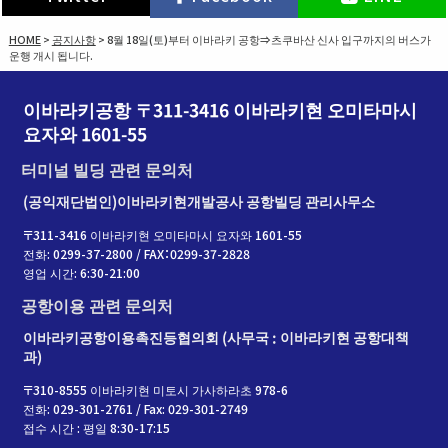
HOME
>
공지사항
>
8월 18일(토)부터 이바라키 공항⇒츠쿠바산 신사 입구까지의 버스가
운행 개시 됩니다.
이바라키공항 〒311-3416 이바라키현 오미타마시
요자와 1601-55
터미널 빌딩 관련 문의처
(공익재단법인)이바라키현개발공사 공항빌딩 관리사무소
〒311-3416 이바라키현 오미타마시 요자와 1601-55
전화: 0299-37-2800 / FAX：0299-37-2828
영업 시간: 6:30-21:00
공항이용 관련 문의처
이바라키공항이용촉진등협의회 (사무국 : 이바라키현 공항대책
과)
〒310-8555 이바라키현 미토시 가사하라초 978-6
전화: 029-301-2761 / Fax: 029-301-2749
접수 시간 : 평일 8:30-17:15