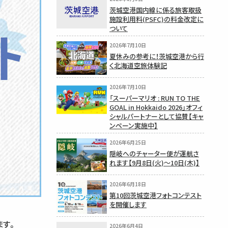
茨城空港国内線に係る旅客取扱
施設利用料(PSFC)の料金改定に
ついて
2026年7月10日
夏休みの参考に！茨城空港から行
く北海道空旅体験記
2026年7月10日
「スーパーマリオ : RUN TO THE
GOAL in Hokkaido 2026」オフィ
シャルパートナーとして協賛【キャ
ンペーン実施中】
2026年6月25日
隠岐へのチャーター便が運航さ
れます【9月8日(火)〜10日(木)】
2026年6月18日
第10回茨城空港フォトコンテスト
を開催します
ます。
2026年6月4日