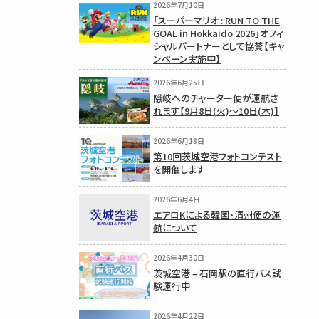
2026年7月10日
「スーパーマリオ : RUN TO THE
GOAL in Hokkaido 2026」オフィ
シャルパートナーとして協賛【キャ
ンペーン実施中】
2026年6月25日
隠岐へのチャーター便が運航さ
れます【9月8日(火)〜10日(木)】
2026年6月18日
第10回茨城空港フォトコンテスト
を開催します
2026年6月4日
エアロKによる韓国・清州便の運
航について
2026年4月30日
茨城空港 – 石岡駅の直行バス試
験運行中
2026年4月22日