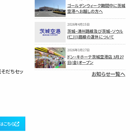
ゴールデンウィーク期間中に茨城
空港へお越しの方へ
2026年4月15日
茨城−清州路線及び茨城−ソウル
(仁川)路線の運休について
2026年3月27日
ドン・キホーテ茨城空港店 3月27
日(金)オープン
城そだちセッ
お知らせ一覧へ
はこちら