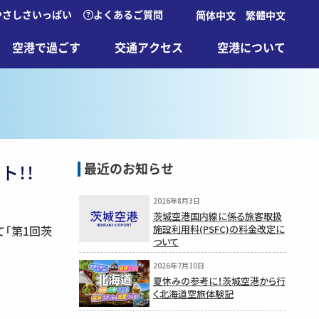
やさしさいっぱい
よくあるご質問
简体中文
繁體中文
空港で過ごす
交通アクセス
空港について
最近のお知らせ
ト！！
2026年8月3日
茨城空港国内線に係る旅客取扱
て「第1回茨
施設利用料(PSFC)の料金改定に
ついて
2026年7月10日
夏休みの参考に！茨城空港から行
く北海道空旅体験記