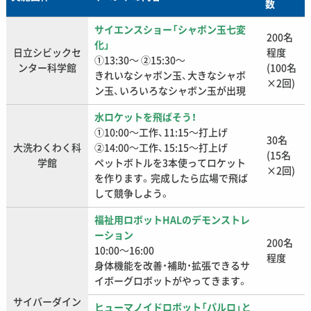
数
サイエンスショー「シャボン玉七変
200名
化」
日立シビックセ
程度
①13:30～ ②15:30～
ンター科学館
(100名
きれいなシャボン玉、大きなシャボ
×2回)
ン玉、いろいろなシャボン玉が出現
水ロケットを飛ばそう！
①10:00～工作、11:15～打上げ
30名
大洗わくわく科
②14:00～工作、15:15～打上げ
(15名
学館
ペットボトルを3本使ってロケット
×2回)
を作ります。完成したら広場で飛ば
して競争しよう。
福祉用ロボットHALのデモンストレ
ーション
200名
10:00～16:00
程度
身体機能を改善・補助・拡張できるサ
イボーグロボットがやってきます。
サイバーダイン
ヒューマノイドロボット「パルロ」と