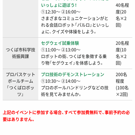
いっしょに遊ぼう！
40名程
①12:30～ ②16:00～
度(20
さまざまなコミュニケーションがと
名×2
れる会話ロボット「パルロ」といっし
回)
ょに、クイズや体操をしよう。
セグウェイ試乗体験
20名程
つくば市科学技
①11:00～ ②13:00～
度(10
術振興課
ロボットの街、つくばを象徴する乗
名×2
り物「セグウェイ」を体感しよう。
回)
プロバスケット
プロ技術のデモンストレーション
200名
ボールチーム
①10:30～ ②14:00～
程度
「つくばロボッ
プロのボールハンドリングなどの技
(100名
ツ」
術を見てみませんか。
×2回)
上記のイベントに参加する場合、すべて参加費無料で、事前予約の必
要はありません。