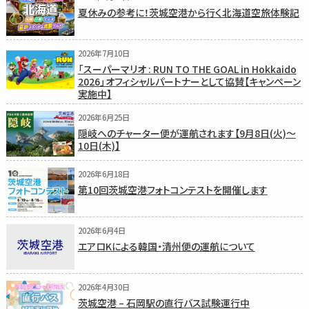
夏休みの参考に！茨城空港から行く北海道空旅体験記
2026年7月10日
「スーパーマリオ : RUN TO THE GOAL in Hokkaido
2026」オフィシャルパートナーとして協賛【キャンペーン
実施中】
2026年6月25日
隠岐へのチャーター便が運航されます【9月8日(火)〜
10日(木)】
2026年6月18日
第10回茨城空港フォトコンテストを開催します
2026年6月4日
エアロKによる韓国・清州便の運航について
2026年4月30日
茨城空港 – 石岡駅の直行バス試験運行中