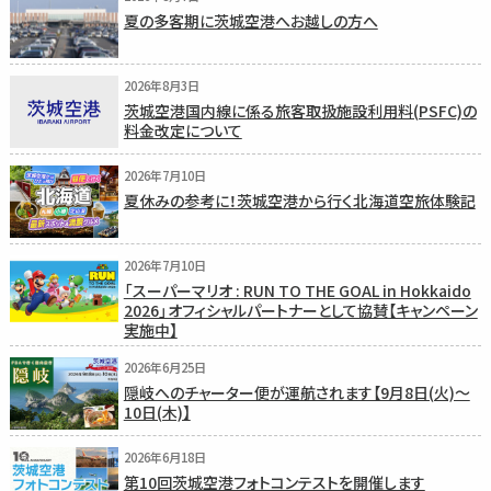
夏の多客期に茨城空港へお越しの方へ
2026年8月3日
茨城空港国内線に係る旅客取扱施設利用料(PSFC)の
料金改定について
2026年7月10日
夏休みの参考に！茨城空港から行く北海道空旅体験記
2026年7月10日
「スーパーマリオ : RUN TO THE GOAL in Hokkaido
2026」オフィシャルパートナーとして協賛【キャンペーン
実施中】
2026年6月25日
隠岐へのチャーター便が運航されます【9月8日(火)〜
10日(木)】
2026年6月18日
第10回茨城空港フォトコンテストを開催します