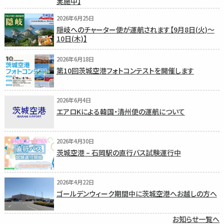
実施中】
2026年6月25日
隠岐へのチャーター便が運航されます【9月8日(火)〜
10日(木)】
2026年6月18日
第10回茨城空港フォトコンテストを開催します
2026年6月4日
エアロKによる韓国・清州便の運航について
2026年4月30日
茨城空港 – 石岡駅の直行バス試験運行中
2026年4月22日
ゴールデンウィーク期間中に茨城空港へお越しの方へ
お知らせ一覧へ