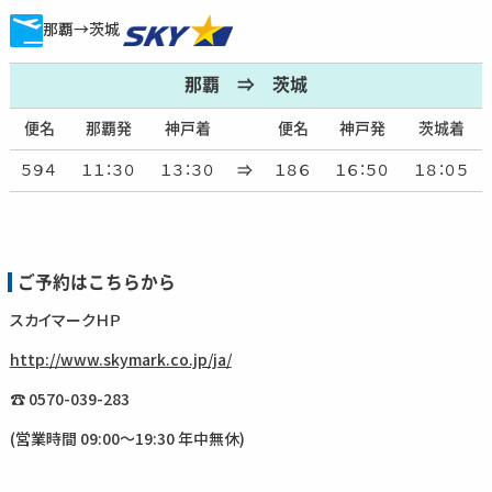
那覇→茨城
那覇 ⇒ 茨城
便名
那覇発
神戸着
便名
神戸発
茨城着
５９４
１１：３０
１３：３０
⇒
１８６
１６：５０
１８：０５
ご予約はこちらから
スカイマークＨＰ
http://www.skymark.co.jp/ja/
☎ 0570-039-283
(営業時間 09:00～19:30 年中無休)