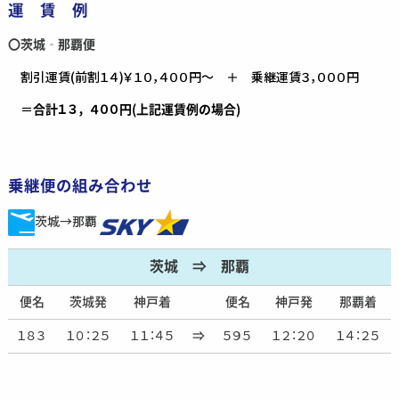
運 賃 例
〇茨城‐那覇便
割引運賃(前割１４)￥１０，４００円～ ＋ 乗継運賃３，０００円
＝
合計１３，４００円(上記運賃例の場合)
乗継便の組み合わせ
茨城→那覇
茨城 ⇒ 那覇
便名
茨城発
神戸着
便名
神戸発
那覇着
１８３
１０：２５
１１：４５
⇒
５９５
１２：２０
１４：２５