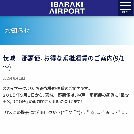
MENU
お知らせ
茨城‐那覇便、お得な乗継運賃のご案内(9/1
～)
2015年8月12日
スカイマークより、お得な乗継運賃のご案内です。
２０１５年９月１日から、茨城‐那覇便は、神戸‐那覇便の運賃に「最安
＋３，０００円」の追加でご利用いただけます！
ぜひ、この機会にご利用下さい ヽ(*⌒∇⌒*)ﾉ::･’ﾟ☆｡.::･’ﾟ★｡.::･’ﾟ☆｡