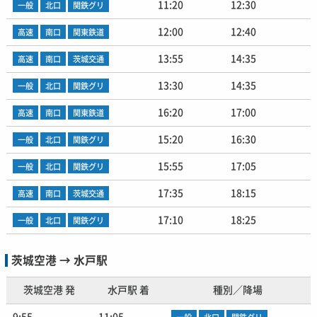
11:20
12:30
一般
北口
関鉄グリ
12:00
12:40
高速
南口
関東鉄道
13:55
14:35
高速
南口
茨城交通
13:30
14:35
一般
北口
関鉄グリ
16:20
17:00
高速
南口
関東鉄道
15:20
16:30
一般
北口
関鉄グリ
15:55
17:05
一般
北口
関鉄グリ
17:35
18:15
高速
南口
茨城交通
17:10
18:25
一般
北口
関鉄グリ
茨城空港 → 水戸駅
茨城空港 発
水戸駅 着
種別／降場
9:55
11:05