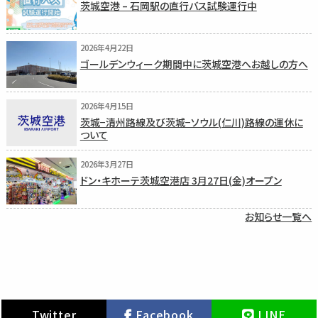
茨城空港 – 石岡駅の直行バス試験運行中
2026年4月22日
ゴールデンウィーク期間中に茨城空港へお越しの方へ
2026年4月15日
茨城−清州路線及び茨城−ソウル(仁川)路線の運休に
ついて
2026年3月27日
ドン・キホーテ茨城空港店 3月27日(金)オープン
お知らせ一覧へ
Twitter
Facebook
LINE