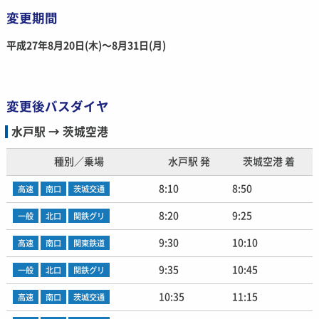
変更期間
平成27年8月20日(木)〜8月31日(月)
変更後バスダイヤ
水戸駅 → 茨城空港
種別／乗場
水戸駅 発
茨城空港 着
8:10
8:50
高速
南口
茨城交通
8:20
9:25
一般
北口
関鉄グリ
9:30
10:10
高速
南口
関東鉄道
9:35
10:45
一般
北口
関鉄グリ
10:35
11:15
高速
南口
茨城交通