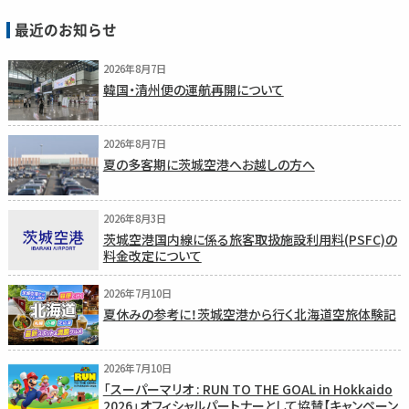
最近のお知らせ
2026年8月7日
韓国・清州便の運航再開について
2026年8月7日
夏の多客期に茨城空港へお越しの方へ
2026年8月3日
茨城空港国内線に係る旅客取扱施設利用料(PSFC)の
料金改定について
2026年7月10日
夏休みの参考に！茨城空港から行く北海道空旅体験記
2026年7月10日
「スーパーマリオ : RUN TO THE GOAL in Hokkaido
2026」オフィシャルパートナーとして協賛【キャンペーン