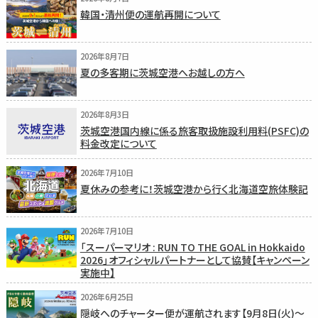
韓国・清州便の運航再開について
2026年8月7日
夏の多客期に茨城空港へお越しの方へ
2026年8月3日
茨城空港国内線に係る旅客取扱施設利用料(PSFC)の
料金改定について
2026年7月10日
夏休みの参考に！茨城空港から行く北海道空旅体験記
2026年7月10日
「スーパーマリオ : RUN TO THE GOAL in Hokkaido
2026」オフィシャルパートナーとして協賛【キャンペーン
実施中】
2026年6月25日
隠岐へのチャーター便が運航されます【9月8日(火)〜