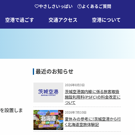
やさしさいっぱい
よくあるご質問
空港で過ごす
交通アクセス
空港について
最近のお知らせ
2026年8月3日
茨城空港国内線に係る旅客取扱
施設利用料(PSFC)の料金改定に
ついて
ーを設置しま
2026年7月10日
夏休みの参考に！茨城空港から行
く北海道空旅体験記