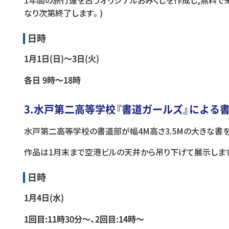
1年間の旅行運を占うオリジナルおみくじを作成し,無料で
なり次第終了します。)
日時
1月1日(日)〜3日(火)
各日 9時〜18時
3.水戸第二高等学校『書道ガールズ』による
水戸第二高等学校の書道部が幅4M高さ3.5Mの大きな書
作品は1月末まで空港ビルの天井から吊り下げて展示しま
日時
1月4日(水)
1回目:11時30分〜、2回目:14時〜