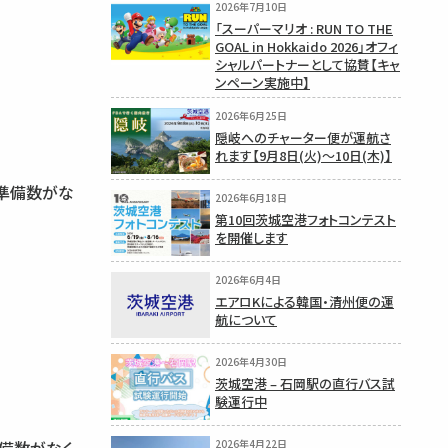
2026年7月10日
「スーパーマリオ : RUN TO THE
GOAL in Hokkaido 2026」オフィ
シャルパートナーとして協賛【キャ
ンペーン実施中】
2026年6月25日
隠岐へのチャーター便が運航さ
れます【9月8日(火)〜10日(木)】
※準備数がな
2026年6月18日
第10回茨城空港フォトコンテスト
を開催します
2026年6月4日
エアロKによる韓国・清州便の運
航について
2026年4月30日
茨城空港 – 石岡駅の直行バス試
験運行中
2026年4月22日