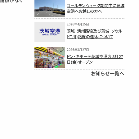
備数がなく
ゴールデンウィーク期間中に茨城
空港へお越しの方へ
2026年4月15日
茨城−清州路線及び茨城−ソウル
(仁川)路線の運休について
2026年3月27日
ドン・キホーテ茨城空港店 3月27
日(金)オープン
お知らせ一覧へ