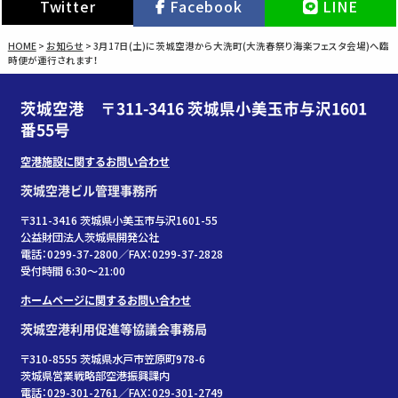
Twitter
Facebook
LINE
HOME
>
お知らせ
>
3月17日(土)に茨城空港から大洗町(大洗春祭り海楽フェスタ会場)へ臨
時便が運行されます！
茨城空港 〒311-3416 茨城県小美玉市与沢1601
番55号
空港施設に関するお問い合わせ
茨城空港ビル管理事務所
〒311-3416 茨城県小美玉市与沢1601-55
公益財団法人茨城県開発公社
電話：0299-37-2800／FAX：0299-37-2828
受付時間 6:30〜21:00
ホームページに関するお問い合わせ
茨城空港利用促進等協議会事務局
〒310-8555 茨城県水戸市笠原町978-6
茨城県営業戦略部空港振興課内
電話：029-301-2761／FAX：029-301-2749