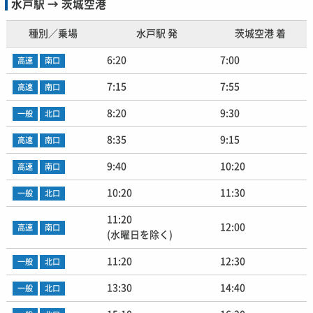
水戸駅 → 茨城空港
種別／乗場
水戸駅 発
茨城空港 着
6:20
7:00
高速
南口
7:15
7:55
高速
南口
8:20
9:30
一般
北口
8:35
9:15
高速
南口
9:40
10:20
高速
南口
10:20
11:30
一般
北口
11:20
12:00
高速
南口
(水曜日を除く)
11:20
12:30
一般
北口
13:30
14:40
一般
北口