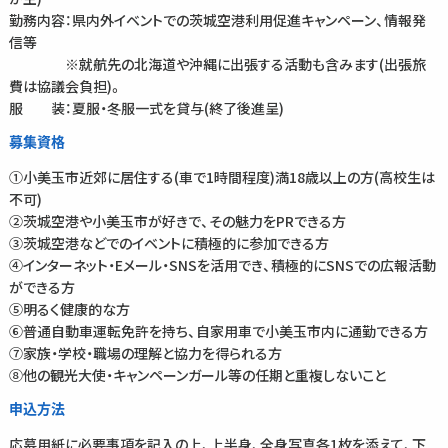
勤務内容：県内外イベントでの茨城空港利用促進キャンペーン、情報発
信等
※就航先の北海道や沖縄に出張する活動も含みます(出張旅
費は協議会負担)。
服 装：夏服・冬服一式を貸与(終了後進呈)
募集資格
①小美玉市近郊に居住する(車で1時間程度)満18歳以上の方(高校生は
不可)
②茨城空港や小美玉市が好きで、その魅力をPRできる方
③茨城空港などでのイベントに積極的に参加できる方
④インターネット・Eメール・SNSを活用でき、積極的にSNSでの広報活動
ができる方
⑤明るく健康的な方
⑥普通自動車運転免許を持ち、自家用車で小美玉市内に通勤できる方
⑦家族・学校・職場の理解と協力を得られる方
⑧他の観光大使・キャンペーンガール等の任期と重複しないこと
申込方法
応募用紙に必要事項を記入の上、上半身、全身写真各1枚を添えて、下