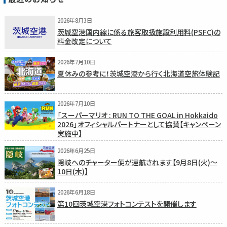
2026年8月3日
茨城空港国内線に係る旅客取扱施設利用料(PSFC)の
料金改定について
2026年7月10日
夏休みの参考に！茨城空港から行く北海道空旅体験記
2026年7月10日
「スーパーマリオ : RUN TO THE GOAL in Hokkaido
2026」オフィシャルパートナーとして協賛【キャンペーン
実施中】
2026年6月25日
隠岐へのチャーター便が運航されます【9月8日(火)〜
10日(木)】
2026年6月18日
第10回茨城空港フォトコンテストを開催します