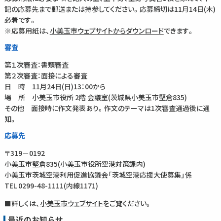
記の応募先まで郵送または持参してください。応募締切は11月14日(木)
必着です。
※応募用紙は、
小美玉市ウェブサイトからダウンロード
できます。
審査
第１次審査：書類審査
第２次審査：面接による審査
日 時 11月24日(日)13：00から
場 所 小美玉市役所 2階 会議室(茨城県小美玉市堅倉835)
その他 面接時に作文発表あり。作文のテーマは1次審査通過後に通
知。
応募先
〒319－0192
小美玉市堅倉835(小美玉市役所空港対策課内)
小美玉市茨城空港利用促進協議会「茨城空港応援大使募集」係
TEL 0299-48-1111(内線1171)
■詳しくは、
小美玉市ウェブサイト
をご覧ください。
最近のお知らせ