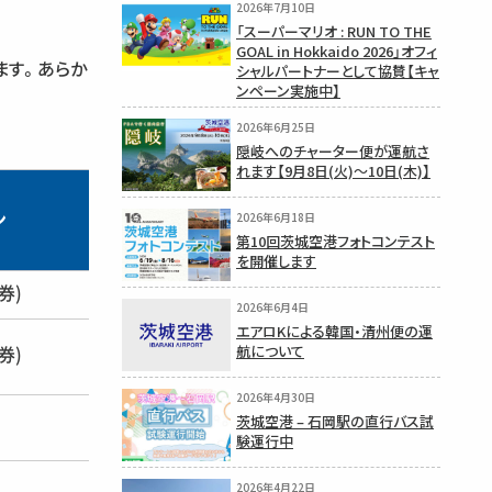
2026年7月10日
「スーパーマリオ : RUN TO THE
GOAL in Hokkaido 2026」オフィ
ます。あらか
シャルパートナーとして協賛【キャ
ンペーン実施中】
2026年6月25日
隠岐へのチャーター便が運航さ
れます【9月8日(火)〜10日(木)】
2026年6月18日
ン
第10回茨城空港フォトコンテスト
を開催します
券)
2026年6月4日
エアロKによる韓国・清州便の運
航について
券)
2026年4月30日
茨城空港 – 石岡駅の直行バス試
験運行中
2026年4月22日