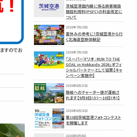
茨城空港国内線に係る旅客取扱
施設利用料(PSFC)の料金改定に
ついて
2026年7月10日
夏休みの参考に！茨城空港から行
く北海道空旅体験記
れますのでお
2026年7月10日
「スーパーマリオ : RUN TO THE
GOAL in Hokkaido 2026」オフィ
シャルパートナーとして協賛【キャ
ンペーン実施中】
2026年6月25日
隠岐へのチャーター便が運航さ
れます【9月8日(火)〜10日(木)】
2026年6月18日
第10回茨城空港フォトコンテスト
を開催します
2026年6月4日