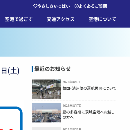
やさしさいっぱい
よくあるご質問
空港で過ごす
交通アクセス
空港について
最近のお知らせ
日(土)
2026年8月7日
韓国・清州便の運航再開について
2026年8月7日
夏の多客期に茨城空港へお越し
の方へ
2026年8月3日