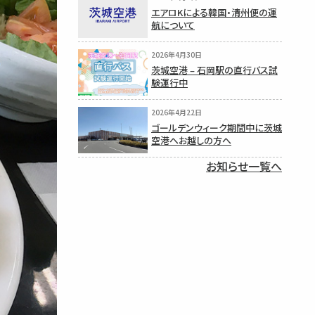
エアロKによる韓国・清州便の運
航について
2026年4月30日
茨城空港 – 石岡駅の直行バス試
験運行中
2026年4月22日
ゴールデンウィーク期間中に茨城
空港へお越しの方へ
お知らせ一覧へ