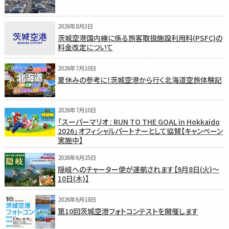
2026年8月3日
茨城空港国内線に係る旅客取扱施設利用料(PSFC)の
料金改定について
2026年7月10日
夏休みの参考に！茨城空港から行く北海道空旅体験記
2026年7月10日
「スーパーマリオ : RUN TO THE GOAL in Hokkaido
2026」オフィシャルパートナーとして協賛【キャンペーン
実施中】
2026年6月25日
隠岐へのチャーター便が運航されます【9月8日(火)〜
10日(木)】
2026年6月18日
第10回茨城空港フォトコンテストを開催します